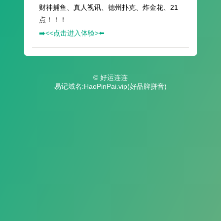
财神捕鱼、真人视讯、德州扑克、炸金花、21
点！！！
➡️<<点击进入体验>⬅️
© 好运连连
易记域名:HaoPinPai.vip(好品牌拼音)